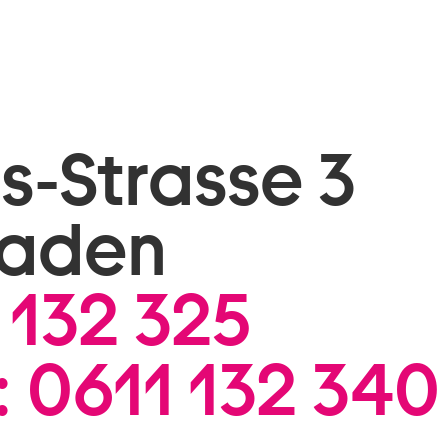
is-Strasse 3
baden
 132 325
:
0611 132 340