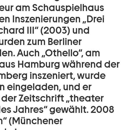
seur am Schauspielhaus
gen Inszenierungen „Drei
chard III“ (2003) und
rden zum Berliner
en. Auch „Othello“, am
haus Hamburg während der
mberg inszeniert, wurde
n eingeladen, und er
der Zeitschrift „theater
des Jahres“ gewählt. 2008
m“ (Münchener