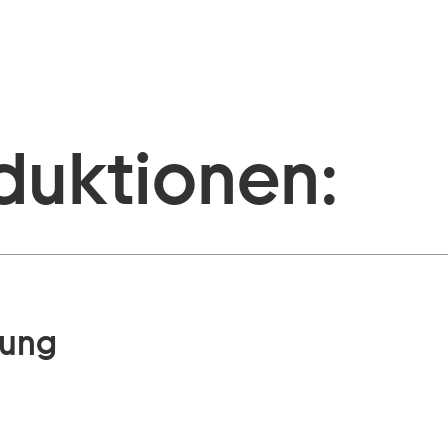
duktionen:
rung