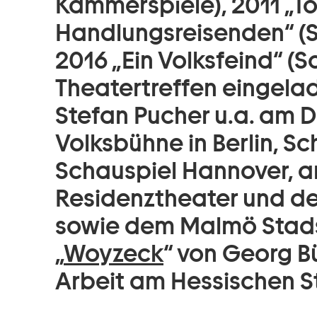
Kammerspiele), 2011 „T
Handlungsreisenden“ (S
2016 „Ein Volksfeind“ (
Theatertreffen eingela
Stefan Pucher u.a. am 
Volksbühne in Berlin, Sc
Schauspiel Hannover, a
Residenztheater und d
sowie dem Malmö Stads
„
Woyzeck
“ von Georg Bü
Arbeit am Hessischen 