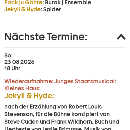
Fack ju Göhte
:
Burak | Ensemble
Jekyll & Hyde
:
Spider
Nächste Termine:
So
23 08 2026
18 Uhr
Wiederaufnahme:
Junges Staatsmusical:
Kleines Haus:
Jekyll & Hyde:
nach der Erzählung von Robert Louis
Stevenson, für die Bühne konzipiert von
Steve Cuden und Frank Wildhorn, Buch und
Liedtexte von Leslie Bricusse, Musik von