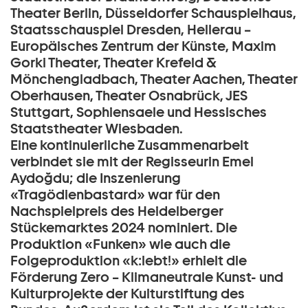
Theater Berlin, Düsseldorfer Schauspielhaus,
Staatsschauspiel Dresden, Hellerau –
Europäisches Zentrum der Künste, Maxim
Gorki Theater, Theater Krefeld &
Mönchengladbach, Theater Aachen, Theater
Oberhausen, Theater Osnabrück, JES
Stuttgart, Sophiensaele und Hessisches
Staatstheater Wiesbaden.
Eine kontinuierliche Zusammenarbeit
verbindet sie mit der Regisseurin Emel
Aydoğdu; die Inszenierung
«Tragödienbastard» war für den
Nachspielpreis des Heidelberger
Stückemarktes 2024 nominiert. Die
Produktion «Funken» wie auch die
Folgeproduktion «k:lebt!» erhielt die
Förderung Zero – Klimaneutrale Kunst- und
Kulturprojekte der Kulturstiftung des