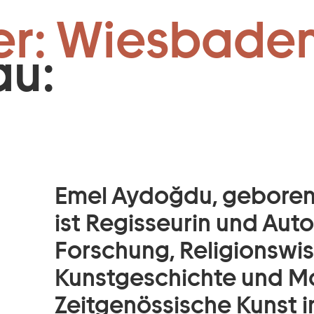
 und Regie:
Zum Footer springen
er: Wiesbaden
du:
Emel Aydoğdu, geboren 
ist Regisseurin und Auto
Forschung, Religionswi
Kunstgeschichte und M
Zeitgenössische Kunst i