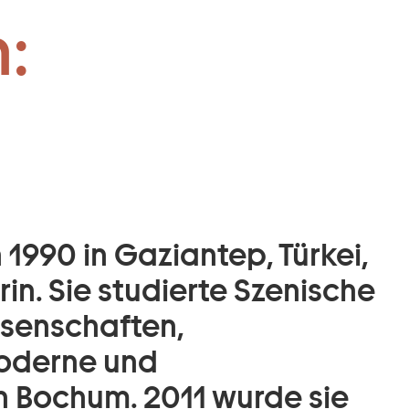
:
1990 in Gaziantep, Türkei,
rin. Sie studierte Szenische
ssenschaften,
oderne und
n Bochum. 2011 wurde sie