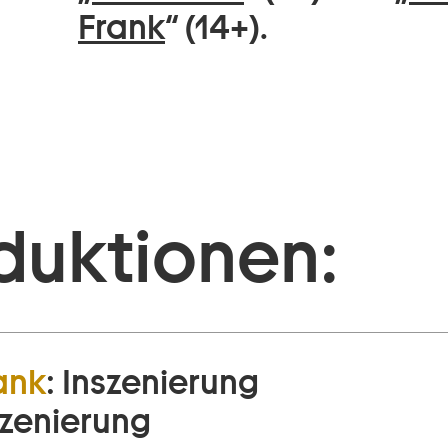
Frank
“ (14+).
duktionen:
ank
:
Inszenierung
szenierung