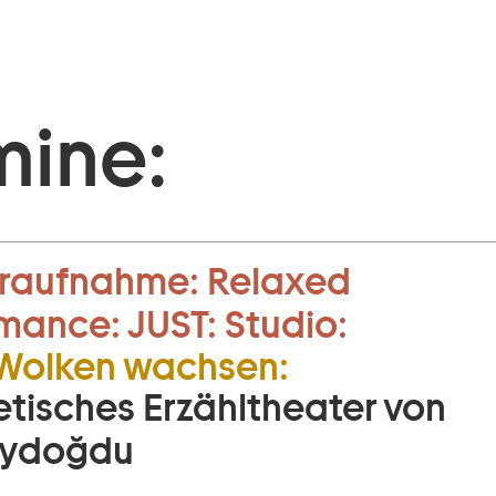
mine:
raufnahme:
Relaxed
rmance:
JUST:
Studio:
Wolken wachsen:
etisches Erzähltheater von
Aydoğdu