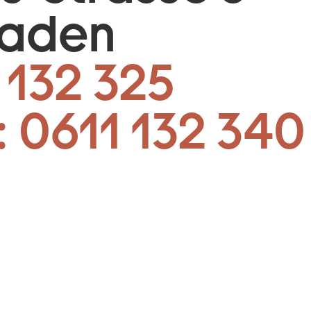
baden
 132 325
:
0611 132 340