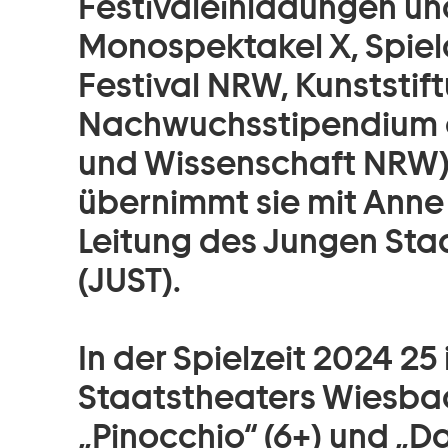
Festivaleinladungen und
Monospektakel X, Spiel
Festival NRW, Kunststif
Nachwuchsstipendium de
und Wissenschaft NRW).
übernimmt sie mit Anne 
Leitung des Jungen St
(JUST).
In der Spielzeit 2024 25
Staatstheaters Wiesba
„
Pinocchio
“ (6+) und „
Da