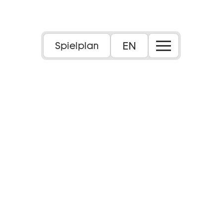
EN
Spielplan
Stückentwicklung für die Kleinsten
2+
Dauer:
ca. 30 Minuten, ohne Pause
Inhalt:
Mit der Stückentwicklung „dokoła pokola“