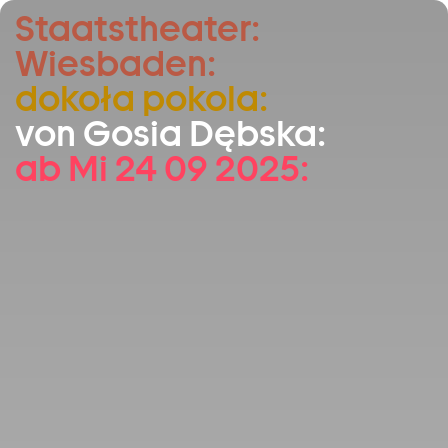
Staatstheater:
Zum Hauptinhalt springen
Wiesbaden:
Zum Footer springen
dokoła pokola:
von Gosia Dębska:
ab Mi 24 09 2025: