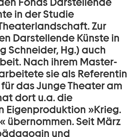
 den Fonds Darstellende
te in der Studie
Theaterlandschaft. Zur
ien Darstellende Künste in
 Schneider, Hg.) auch
rbeit. Nach ihrem Master-
rbeitete sie als Referentin
 für das Junge Theater am
t dort u.a. die
en Eigenproduktion »Krieg.
ier.« übernommen. Seit März
erpädagogin und