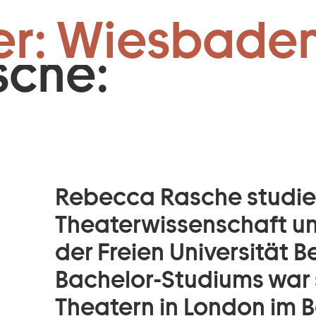
& Vermittlung
Zum Footer springen
er: Wiesbaden
sche:
Rebecca Rasche studie
Theaterwissenschaft un
der Freien Universität B
Bachelor-Studiums war 
Theatern in London im B