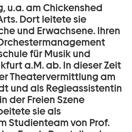
, u.a. am Chickenshed
ts. Dort leitete sie
che und Erwachsene. Ihren
d Orchestermanagement
schule für Musik und
furt a.M. ab. In dieser Zeit
 der Theatervermittlung am
t und als Regieassistentin
in der Freien Szene
eitete sie als
im Studienteam von Prof.