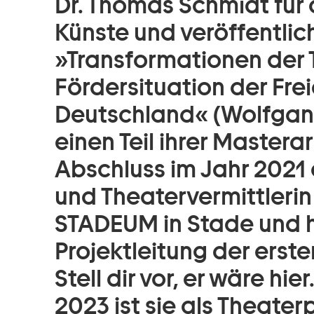
Dr. Thomas Schmidt für
Künste und veröffentlich
»Transformationen der 
Fördersituation der Fre
Deutschland« (Wolfgang
einen Teil ihrer Mastera
Abschluss im Jahr 2021 a
und Theatervermittlerin
STADEUM in Stade und ha
Projektleitung der erst
Stell dir vor, er wäre h
2023 ist sie als Theat