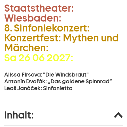
Staatstheater:
Zum Hauptinhalt springen
Wiesbaden:
Zum Footer springen
8. Sinfoniekonzert:
Konzertfest: Mythen und
Märchen:
Sa 26 06 2027:
Alissa Firsova: "Die Windsbraut"
Antonín Dvořák: „Das goldene Spinnrad“
Leoš Janáček: Sinfonietta
Inhalt: