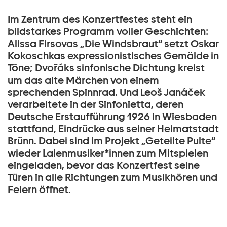
Im Zentrum des Konzertfestes steht ein
bildstarkes Programm voller Geschichten:
Alissa Firsovas „Die Windsbraut“ setzt Oskar
Kokoschkas expressionistisches Gemälde in
Töne; Dvořáks sinfonische Dichtung kreist
um das alte Märchen von einem
sprechenden Spinnrad. Und Leoš Janáček
verarbeitete in der Sinfonietta, deren
Deutsche Erstaufführung 1926 in Wiesbaden
stattfand, Eindrücke aus seiner Heimatstadt
Brünn. Dabei sind im Projekt „Geteilte Pulte“
wieder Laienmusiker*innen zum Mitspielen
eingeladen, bevor das Konzertfest seine
Türen in alle Richtungen zum Musikhören und
Feiern öffnet.