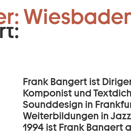
 Leitung JUSM
Zum Footer springen
er: Wiesbaden
t:
Frank Bangert ist Dirigen
Komponist und Textdicht
Sounddesign in Frankfur
Weiterbildungen in Jazz
1994 ist Frank Bangert 