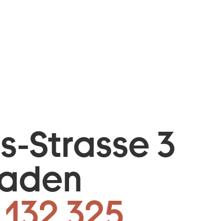
is-Strasse 3
baden
 132 325