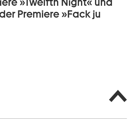
iere »Twelfth Night« und
der Premiere »Fack ju