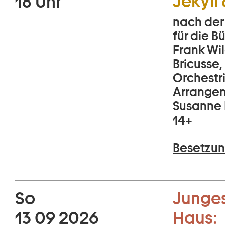
Jekyll
18 Uhr
nach der
für die 
Frank Wil
Bricusse,
Orchestr
Arrangem
Susanne 
14+
Besetzun
So
Junges
13 09 2026
Haus: