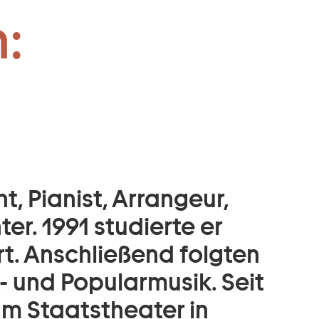
:
:
t, Pianist, Arrangeur,
er. 1991 studierte er
t. Anschließend folgten
- und Popularmusik. Seit
am Staatstheater in