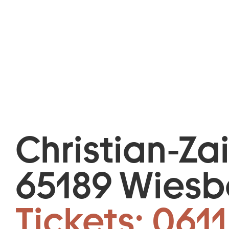
Christian-Za
65189 Wies
Tickets:
0611