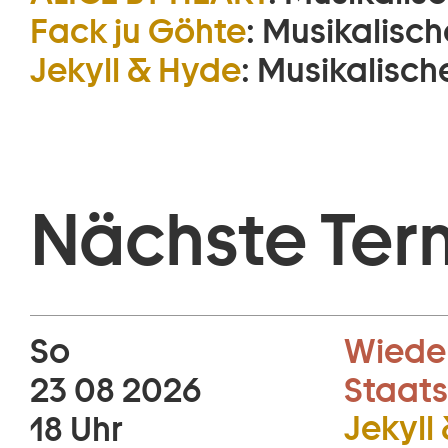
Fack ju Göhte
:
Musikalische
Jekyll & Hyde
:
Musikalisch
Nächste Ter
So
Wiede
23 08 2026
Staats
Jekyll
18 Uhr