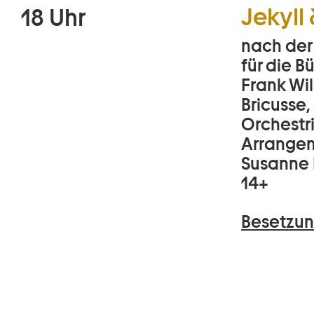
Jekyll
18 Uhr
nach der
für die 
Frank Wil
Bricusse,
Orchestr
Arrangem
Susanne 
14+
Besetzun