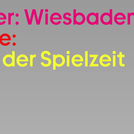
Zum Footer springen
er: Wiesbaden
e:
der Spielzeit