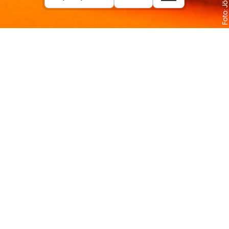
Inhalt:
Ein Theaterabend, der in seiner
mehrfachen Perspektivenverschiebung
auf das Zapfenstreich-Ritual einem
lustvoll anders Sehen, Hören, Fühlen –
und Position beziehen lehrt.
– MADE.Jury
Im Jahr 2021 beendet Angela Merkel ihr Amt
als Bundeskanzlerin. Zu ihren Ehren findet
eine Militärzeremonie statt, die von