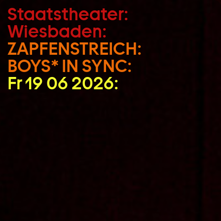
Staatstheater:
Zum Hauptinhalt springen
Wiesbaden:
Zum Footer springen
ZAPFENSTREICH:
BOYS* IN SYNC:
Fr 19 06 2026: