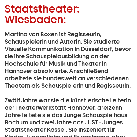
Regie:
Staatstheater:
Zum Hauptinhalt springen
Martina van Boxen:
Wiesbaden:
Zum Footer springen
Martina van Boxen ist Regisseurin,
Schauspielerin und Autorin. Sie studierte
Visuelle Kommunikation in Düsseldorf, bevor
sie ihre Schauspielausbildung an der
Hochschule für Musik und Theater in
Hannover absolvierte. Anschließend
arbeitete sie bundesweit an verschiedenen
Theatern als Schauspielerin und Regisseurin.
Zwölf Jahre war sie die künstlerische Leiterin
der Theaterwerkstatt Hannover, dreizehn
Jahre leitete sie das Junge Schauspielhaus
Bochum und zwei Jahre das JUST - Junges
Staatstheater Kassel. Sie inszeniert für