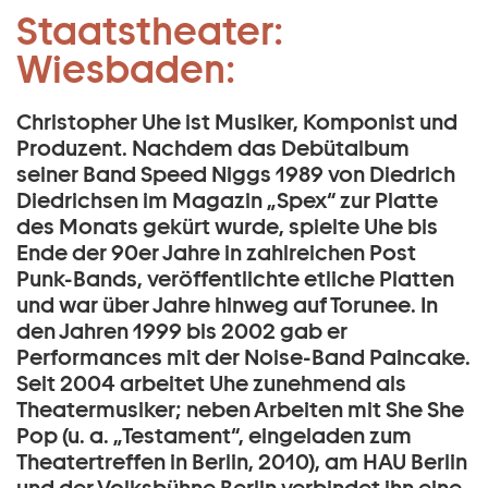
Musik/Komposition:
Staatstheater:
Zum Hauptinhalt springen
Christopher Uhe:
Wiesbaden:
Zum Footer springen
Christopher Uhe ist Musiker, Komponist und
Produzent. Nachdem das Debütalbum
seiner Band Speed Niggs 1989 von Diedrich
Diedrichsen im Magazin „Spex“ zur Platte
des Monats gekürt wurde, spielte Uhe bis
Ende der 90er Jahre in zahlreichen Post
Punk-Bands, veröffentlichte etliche Platten
und war über Jahre hinweg auf Torunee. In
den Jahren 1999 bis 2002 gab er
Performances mit der Noise-Band Paincake.
Seit 2004 arbeitet Uhe zunehmend als
Theatermusiker; neben Arbeiten mit She She
Pop (u. a. „Testament“, eingeladen zum
Theatertreffen in Berlin, 2010), am HAU Berlin