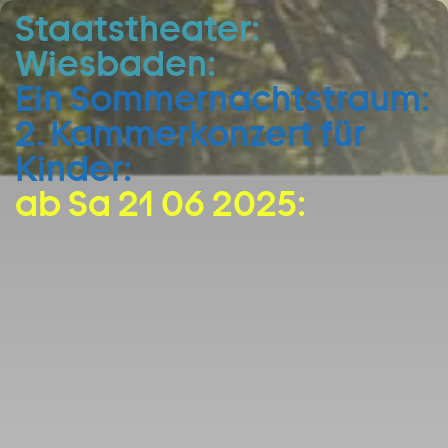
Staatstheater:
Zum Hauptinhalt springen
Wiesbaden:
Zum Footer springen
Ein Sommernachtstraum:
2. Kammerkonzert für
Kinder:
ab Sa 21 06 2025: