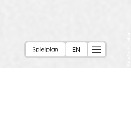
Foto: Patrick Imbert
EN
Spielplan
Inhalt:
In Contre-nature verbindet Rachid
Ouramdane Tanz und Akrobatik zu einem
atemberaubenden Spiel zwischen Erdung