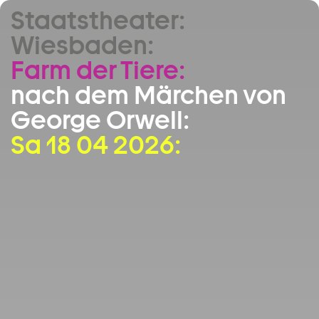
Staatstheater:
Zum Hauptinhalt springen
Wiesbaden:
Zum Footer springen
Farm der Tiere:
nach dem Märchen von
George Orwell:
Sa 18 04 2026: