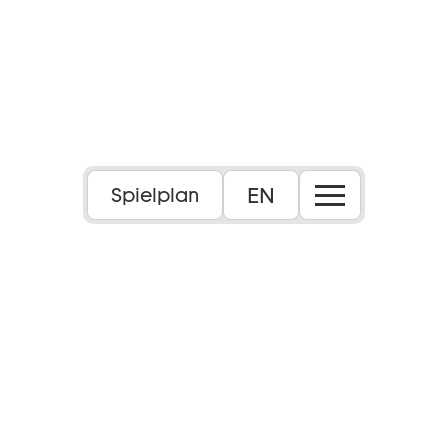
Foto: Seva Pavlov
EN
Spielplan
Oper in drei Akten (1875)
Libretto von Henri Meilhac und Ludovic
Halévy, nach der Novelle (1845) von Prosper
Mérimée
14+
Dauer:
Dauer: ca. 3 Stunden 25 Minuten, eine Pause