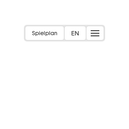
Foto: Marc Krause
EN
Spielplan
6+
Inhalt:
Es ist wieder soweit! „Der Karneval der Tiere”
von Camille Saint-Saëns lädt die großen und
kleinen Tiere ein, sich im Hessischen