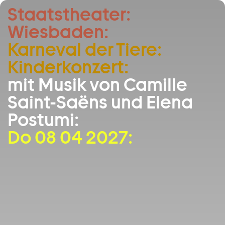
Staatstheater:
Zum Hauptinhalt springen
Wiesbaden:
Zum Footer springen
Karneval der Tiere:
Kinderkonzert:
mit Musik von Camille
Saint-Saëns und Elena
Postumi:
Do 08 04 2027: