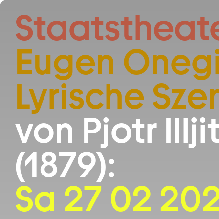
Zum Hauptinhalt springen
Staatstheat
Eugen Onegi
Lyrische Sze
von Pjotr Ill
(1879):
Sa 27 02 202