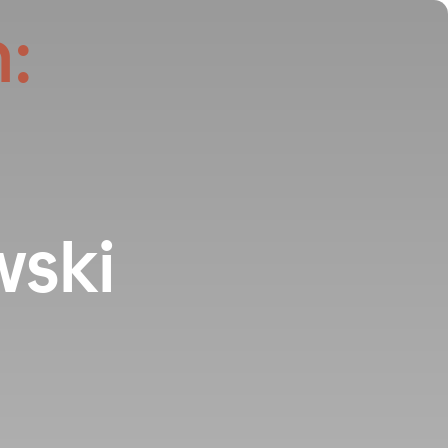
:
wski