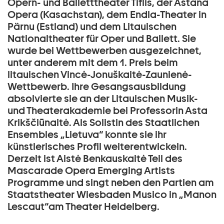
Opern- und Balletttheater Tiflis, der Astana
Opera (Kasachstan), dem Endla-Theater in
Pärnu (Estland) und dem Litauischen
Nationaltheater für Oper und Ballett. Sie
wurde bei Wettbewerben ausgezeichnet,
unter anderem mit dem 1. Preis beim
litauischen Vincė-Jonuškaitė-Zaunienė-
Wettbewerb. Ihre Gesangsausbildung
absolvierte sie an der Litauischen Musik-
und Theaterakademie bei Professorin Asta
Krikščiūnaitė. Als Solistin des Staatlichen
Ensembles „Lietuva“ konnte sie ihr
künstlerisches Profil weiterentwickeln.
Derzeit ist Aistė Benkauskaitė Teil des
Mascarade Opera Emerging Artists
Programme und singt neben den Partien am
Staatstheater Wiesbaden Musico in „Manon
Lescaut“am Theater Heidelberg.