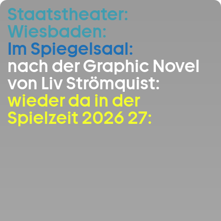
Staatstheater:
Zum Hauptinhalt springen
Wiesbaden:
Zum Footer springen
Im Spiegelsaal:
nach der Graphic Novel
von Liv Strömquist:
wieder da in der
Spielzeit 2026 27: