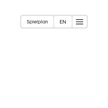
Foto: Lukas Anton
EN
Spielplan
13+
Sprache:
in deutscher Sprache
Inhalt:
Spieglein, Spieglein an der Wand, wer ist die
Schönste im ganzen Land? Diese Frage stellt