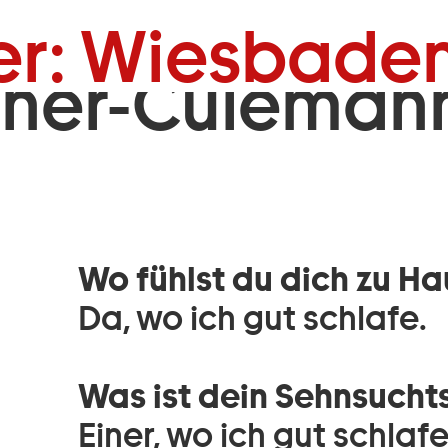
Zum Footer springen
er: Wiesbaden
ner-Culeman
Wo fühlst du dich zu H
Da, wo ich gut schlafe.
Was ist dein Sehnsucht
Einer, wo ich gut schlafe