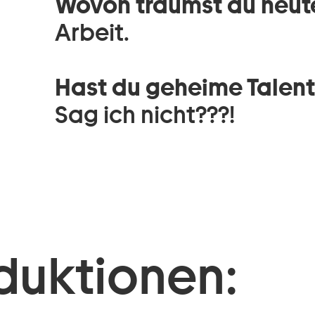
Wovon träumst du heut
Arbeit.
Hast du geheime Talen
Sag ich nicht???!
duktionen: