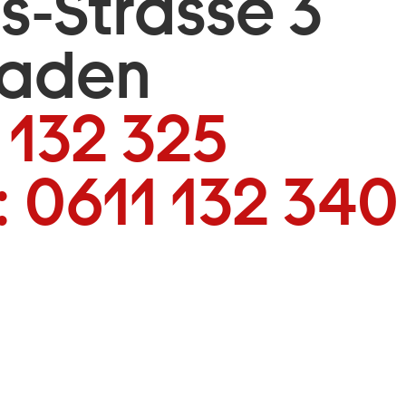
is-Strasse 3
baden
 132 325
:
0611 132 340