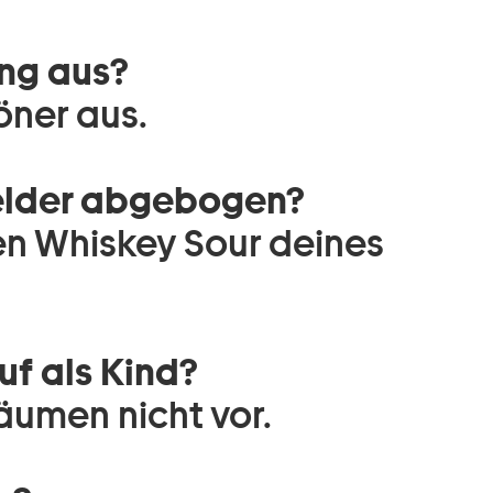
ng aus?
öner aus.
Felder abgebogen?
en Whiskey Sour deines
f als Kind?
äumen nicht vor.