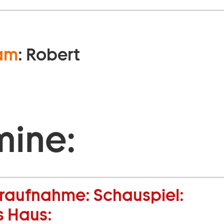
ham
:
Robert
mine:
raufnahme:
Schauspiel:
s Haus: