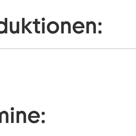
duktionen:
mine: