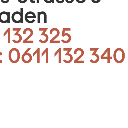
baden
 132 325
:
0611 132 340