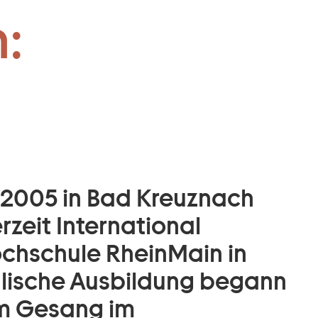
:
 2005 in Bad Kreuznach
rzeit International
hschule RheinMain in
alische Ausbildung begann
em Gesang im