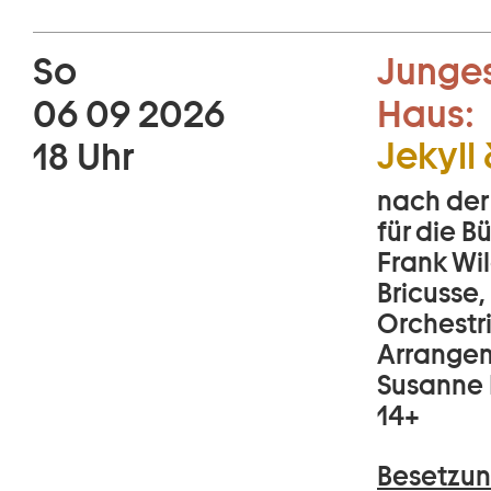
So
Junges
06 09 2026
Haus:
Jekyll
18 Uhr
nach der
für die 
Frank Wil
Bricusse,
Orchestr
Arrangem
Susanne 
14+
Besetzun