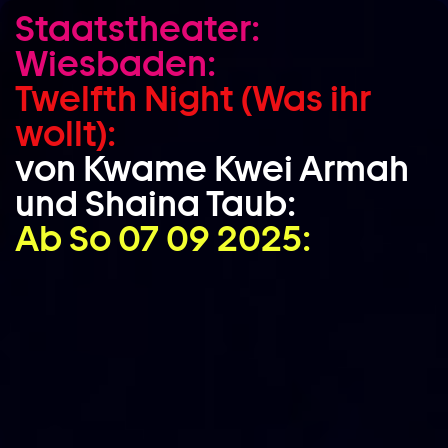
Staatstheater:
Zum Hauptinhalt springen
Wiesbaden:
Zum Footer springen
Twelfth Night (Was ihr
wollt):
von Kwame Kwei Armah
und Shaina Taub:
Ab So 07 09 2025: