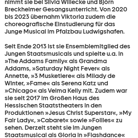
nimmt sie bei Silvia Willecke und Björn
Breckheimer Gesangsunterricht. Von 2020
bis 2023 übernahm Viktoria zudem die
choreografische Einstudierung für das
Junge Musical im Pfalzbau Ludwigshafen.
Seit Ende 2013 ist sie Ensemblemitglied des
Jungen Staatsmusicals und spielte u.a. in
»The Addams Family« als Grandma
Addams, »Saturday Night Fever« als
Annette, »3 Musketiere« als Milady de
Winter, »Fame« als Serena Katz und
»Chicago« als Velma Kelly mit. Zudem war
sie seit 2017 im Großen Haus des
Hessischen Staatstheaters in den
Produktionen »Jesus Christ Superstar«, »My
Fair Lady«, »Cabaret« sowie »Follies« zu
sehen. Derzeit steht sie im Jungen
Staatsmusical als Gloria in »Flashdance«