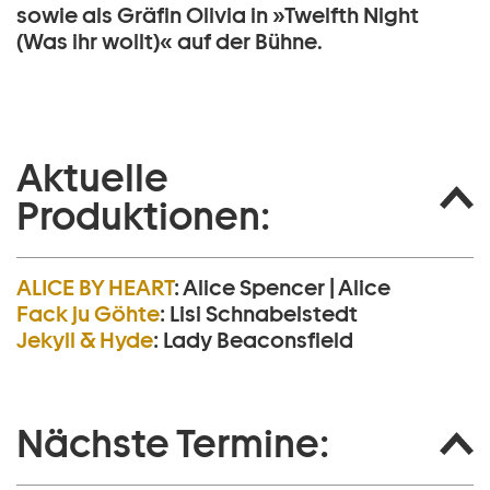
sowie als Gräfin Olivia in »Twelfth Night
(Was ihr wollt)« auf der Bühne.
Aktuelle
Produktionen:
ALICE BY HEART
:
Alice Spencer | Alice
Fack ju Göhte
:
Lisi Schnabelstedt
Jekyll & Hyde
:
Lady Beaconsfield
Nächste Termine: