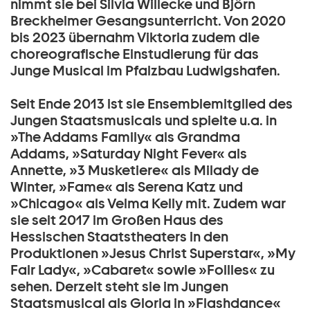
nimmt sie bei Silvia Willecke und Björn
Breckheimer Gesangsunterricht. Von 2020
bis 2023 übernahm Viktoria zudem die
choreografische Einstudierung für das
Junge Musical im Pfalzbau Ludwigshafen.
Seit Ende 2013 ist sie Ensemblemitglied des
Jungen Staatsmusicals und spielte u.a. in
»The Addams Family« als Grandma
Addams, »Saturday Night Fever« als
Annette, »3 Musketiere« als Milady de
Winter, »Fame« als Serena Katz und
»Chicago« als Velma Kelly mit. Zudem war
sie seit 2017 im Großen Haus des
Hessischen Staatstheaters in den
Produktionen »Jesus Christ Superstar«, »My
Fair Lady«, »Cabaret« sowie »Follies« zu
sehen. Derzeit steht sie im Jungen
Staatsmusical als Gloria in »Flashdance«