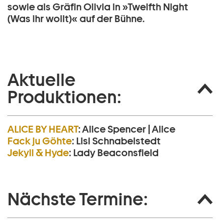
sowie als Gräfin Olivia in »Twelfth Night
(Was ihr wollt)« auf der Bühne.
Aktuelle
Produktionen:
ALICE BY HEART
:
Alice Spencer | Alice
Fack ju Göhte
:
Lisi Schnabelstedt
Jekyll & Hyde
:
Lady Beaconsfield
Nächste Termine: