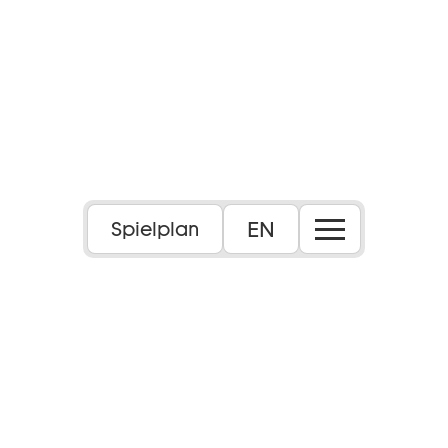
Foto: Maximilian Borchardt
EN
Spielplan
Uraufführung
14+
Sprache:
Deutsch