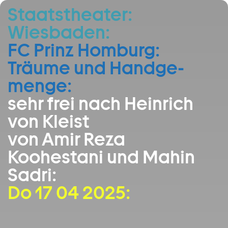
Staatstheater:
Zum Hauptinhalt springen
Wiesbaden:
Zum Footer springen
FC Prinz Homburg:
Träume und Hand­ge­
menge:
sehr frei nach Heinrich
von Kleist
von Amir Reza
Koohestani und Mahin
Sadri:
Do 17 04 2025: