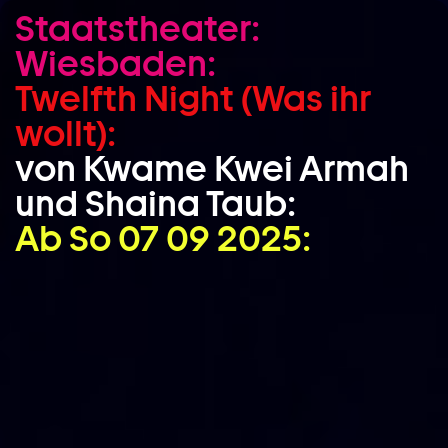
Staatstheater:
Zum Hauptinhalt springen
Wiesbaden:
Zum Footer springen
Twelfth Night (Was ihr
wollt):
von Kwame Kwei Armah
und Shaina Taub:
Ab So 07 09 2025: