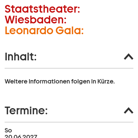
Staatstheater:
Zum Hauptinhalt springen
Wiesbaden:
Zum Footer springen
Leonardo Gala:
Inhalt:
Weitere Informationen folgen in Kürze.
Termine:
So
20 06 2027