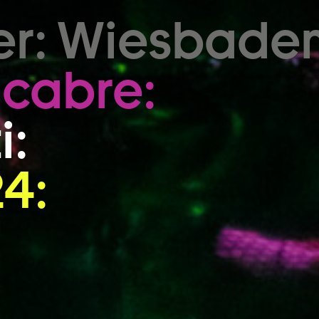
Zum Footer springen
er: Wiesbaden
cabre:
i:
4: