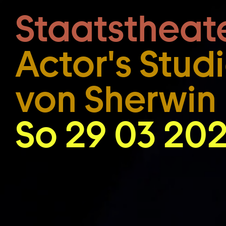
Zum Hauptinhalt springen
Staatstheat
Actor's Stud
von Sherwin 
So 29 03 202