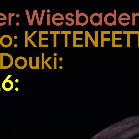
Zum Footer springen
er: Wiesbaden
io: KETTENFET
Douki:
6: