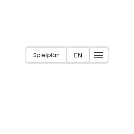
Foto: Maximilian Borchardt
EN
Spielplan
Stückentwicklung von Marthe Meinhold,
Marius Schötz & Ensemble
Dauer:
ca. 1 Stunde 50 Minuten, eine Pause