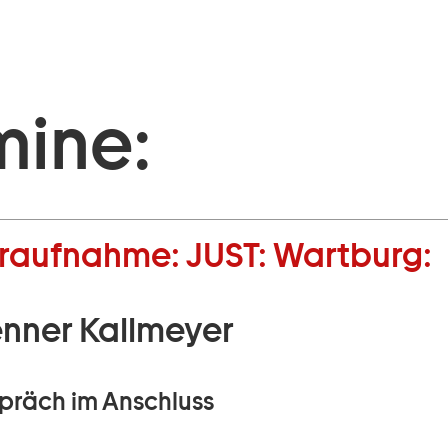
mine:
raufnahme:
JUST:
Wartburg:
nner Kallmeyer
räch im Anschluss