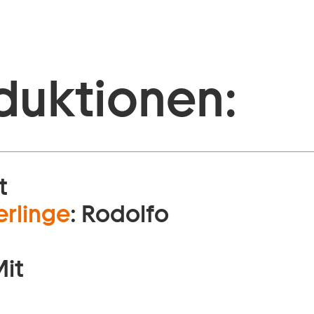
duktionen:
t
erlinge
:
Rodolfo
Mit