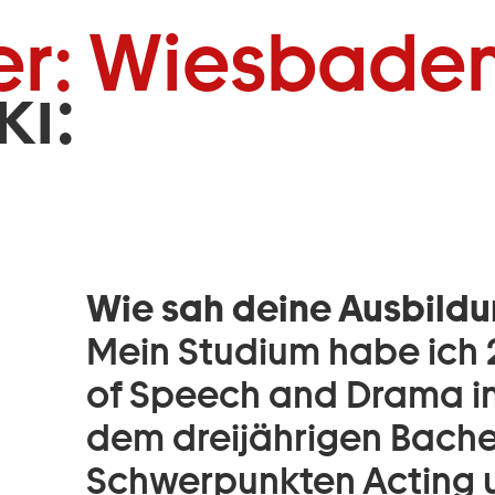
Zum Footer springen
er: Wiesbaden
i:
Wie sah deine Ausbildu
Mein Studium habe ich 
of Speech and Drama in
dem dreijährigen Bache
Schwerpunkten Acting u