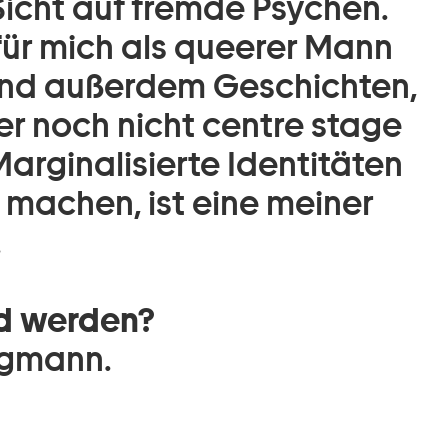
icht auf fremde Psychen.
 für mich als queerer Mann
und außerdem Geschichten,
r noch nicht centre stage
arginalisierte Identitäten
 machen, ist eine meiner
.
nd werden?
ngmann.