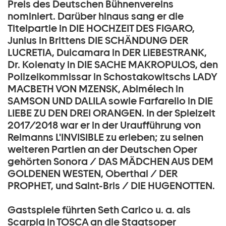
Preis des Deutschen Bühnenvereins
nominiert. Darüber hinaus sang er die
Titelpartie in DIE HOCHZEIT DES FIGARO,
Junius in Brittens DIE SCHÄNDUNG DER
LUCRETIA, Dulcamara in DER LIEBESTRANK,
Dr. Kolenaty in DIE SACHE MAKROPULOS, den
Polizeikommissar in Schostakowitschs LADY
MACBETH VON MZENSK, Abimélech in
SAMSON UND DALILA sowie Farfarello in DIE
LIEBE ZU DEN DREI ORANGEN. In der Spielzeit
2017/2018 war er in der Uraufführung von
Reimanns L'INVISIBLE zu erleben; zu seinen
weiteren Partien an der Deutschen Oper
gehörten Sonora / DAS MÄDCHEN AUS DEM
GOLDENEN WESTEN, Oberthal / DER
PROPHET, und Saint-Bris / DIE HUGENOTTEN.
Gastspiele führten Seth Carico u. a. als
Scarpia in TOSCA an die Staatsoper