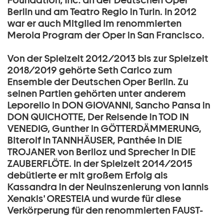
Foundation, Inc. an der Deutschen Oper
Berlin und am Teatro Regio in Turin. In 2012
war er auch Mitglied im renommierten
Merola Program der Oper in San Francisco.
Von der Spielzeit 2012/2013 bis zur Spielzeit
2018/2019 gehörte Seth Carico zum
Ensemble der Deutschen Oper Berlin. Zu
seinen Partien gehörten unter anderem
Leporello in DON GIOVANNI, Sancho Pansa in
DON QUICHOTTE, Der Reisende in TOD IN
VENEDIG, Gunther in GÖTTERDÄMMERUNG,
Biterolf in TANNHÄUSER, Panthée in DIE
TROJANER von Berlioz und Sprecher in DIE
ZAUBERFLÖTE. In der Spielzeit 2014/2015
debütierte er mit großem Erfolg als
Kassandra in der Neuinszenierung von Iannis
Xenakis' ORESTEIA und wurde für diese
Verkörperung für den renommierten FAUST-