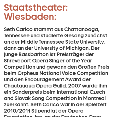
Sänger:
Staatstheater:
Zum Hauptinhalt springen
Seth Carico:
Wiesbaden:
Zum Footer springen
Seth Carico stammt aus Chattanooga,
Tennessee und studierte Gesang zunächst
an der Middle Tennessee State University,
dann an der University of Michigan. Der
junge Bassbariton ist Preisträger der
Shreveport Opera Singer of the Year
Competition und gewann den Großen Preis
beim Orpheus National Voice Competition
und den Encouragement Award der
Chautauqua Opera Guild. 2007 wurde ihm
ein Sonderpreis beim International Czech
and Slovak Song Competition in Montreal
zuerkannt. Seth Carico war in der Spielzeit
2010/2011 Stipendiat der Opera