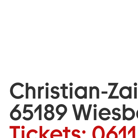
Christian-Za
65189 Wies
Tickets:
0611