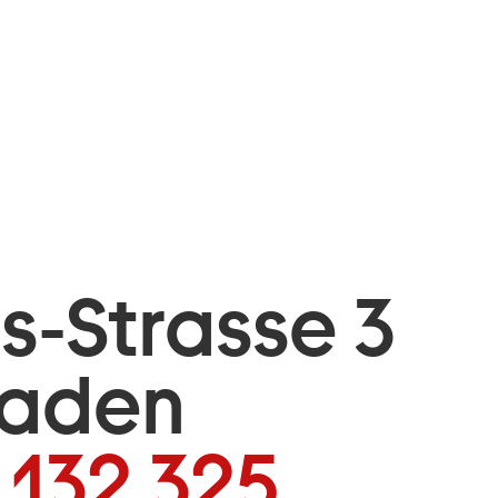
is-Strasse 3
baden
 132 325