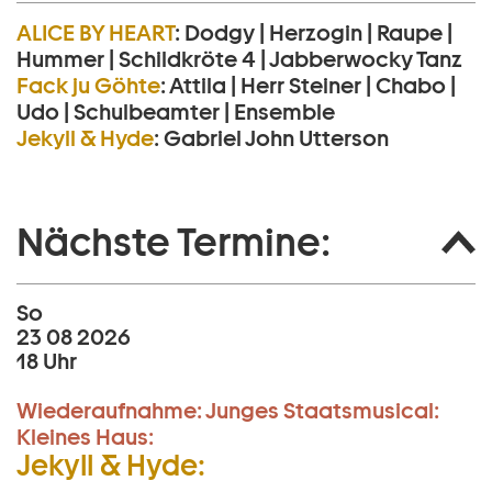
ALICE BY HEART
:
Dodgy | Herzogin | Raupe |
Hummer | Schildkröte 4 | Jabberwocky Tanz
Fack ju Göhte
:
Attila | Herr Steiner | Chabo |
Udo | Schulbeamter | Ensemble
Jekyll & Hyde
:
Gabriel John Utterson
Nächste Termine:
So
23 08 2026
18 Uhr
Wiederaufnahme:
Junges Staatsmusical:
Kleines Haus:
Jekyll & Hyde: