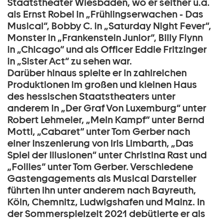
Staatstheater Wiesbaden, wo er seither u.a.
als Ernst Robel in „Frühlingserwachen - Das
Musical“, Bobby C. in „Saturday Night Fever“,
Monster in „Frankenstein Junior“, Billy Flynn
in „Chicago“ und als Officer Eddie Fritzinger
in „Sister Act“ zu sehen war.
Darüber hinaus spielte er in zahlreichen
Produktionen im großen und kleinen Haus
des hessischen Staatstheaters unter
anderem in „Der Graf Von Luxemburg“ unter
Robert Lehmeier, „Mein Kampf“ unter Bernd
Mottl, „Cabaret“ unter Tom Gerber nach
einer Inszenierung von Iris Limbarth, „Das
Spiel der Illusionen“ unter Christina Rast und
„Follies“ unter Tom Gerber. Verschiedene
Gastengagements als Musical Darsteller
führten ihn unter anderem nach Bayreuth,
Köln, Chemnitz, Ludwigshafen und Mainz. In
der Sommerspielzeit 2021 debütierte er als