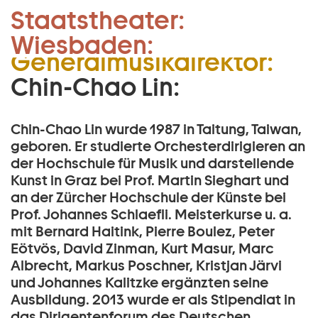
1. Kapellmeister und
Staatstheater:
Zum Hauptinhalt springen
Stellvertretender
Wiesbaden:
Zum Footer springen
Generalmusikdirektor:
Chin-Chao Lin:
Chin-Chao Lin wurde 1987 in Taitung, Taiwan,
geboren. Er studierte Orchesterdirigieren an
der Hochschule für Musik und darstellende
Kunst in Graz bei Prof. Martin Sieghart und
an der Zürcher Hochschule der Künste bei
Prof. Johannes Schlaeﬂi. Meisterkurse u. a.
mit Bernard Haitink, Pierre Boulez, Peter
Eötvös, David Zinman, Kurt Masur, Marc
Albrecht, Markus Poschner, Kristjan Järvi
und Johannes Kalitzke ergänzten seine
Ausbildung. 2013 wurde er als Stipendiat in
das Dirigentenforum des Deutschen