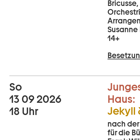
Bricusse,
Orchestr
Arrangem
Susanne 
14+
Besetzun
So
Junges
13 09 2026
Haus:
Jekyll
18 Uhr
nach der
für die 