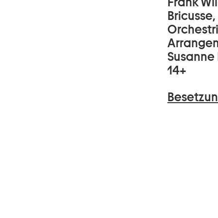
Frank Wil
Bricusse,
Orchestr
Arrangem
Susanne 
14+
Besetzun