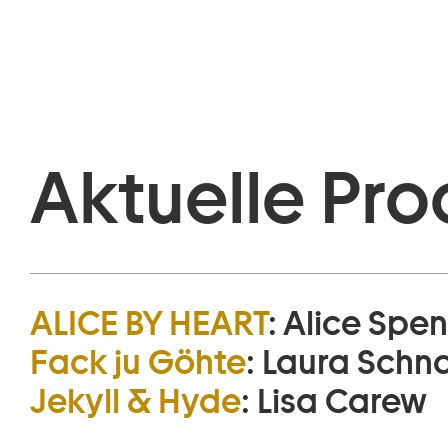
Aktuelle Pro
ALICE BY HEART
:
Alice Spenc
Fack ju Göhte
:
Laura Schna
Jekyll & Hyde
:
Lisa Carew