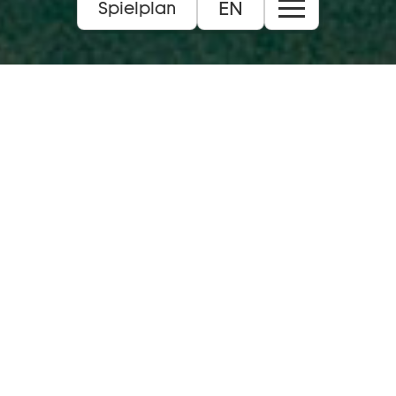
EN
Spielplan
Sa 22 08 2026:
Musiktheater:
Schauspiel:
Tanz:
Konzert:
JUST:
Junges Staatsmusical:
Extras:
Alle
Bühnen:
Theaterfest:
Zur Spielzeiteröffnung
Info