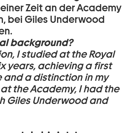
einer Zeit an der Academy
n, bei Giles Underwood
en.
nal background?
n, I studied at the Royal
 years, achieving a first
 and a distinction in my
 at the Academy, I had the
ith Giles Underwood and