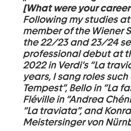
[What were your career
Following my studies a
member of the Wiener S
the 22/23 and 23/24 se
professional debut at 
2022 in Verdi‘s “La trav
years, I sang roles such
Tempest”, Bello in “La fa
Fléville in “Andrea Chén
“La traviata”, and Konra
Meistersinger von Nürnb