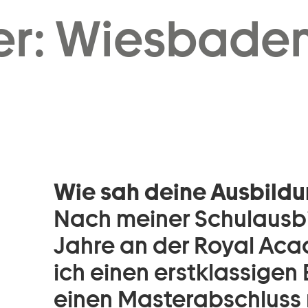
Zum Footer springen
er: Wiesbaden
Wie sah deine Ausbildu
Nach meiner Schulausbi
Jahre an der Royal Aca
ich einen erstklassige
einen Masterabschluss 