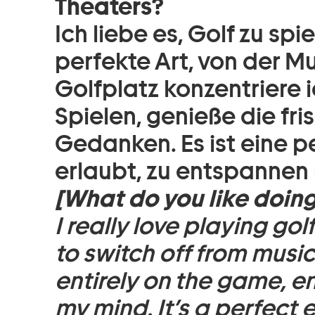
Theaters?
Ich liebe es, Golf zu spi
perfekte Art, von der M
Golfplatz konzentriere 
Spielen, genieße die fri
Gedanken. Es ist eine pe
erlaubt, zu entspannen
[What do you like doin
I really love playing gol
to switch off from music
entirely on the game, en
my mind. It’s a perfect