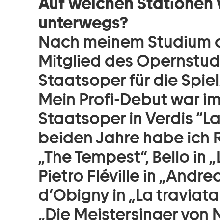
Auf welchen Stationen w
unterwegs?
Nach meinem Studium a
Mitglied des Opernstud
Staatsoper für die Spie
Mein Profi-Debut war i
Staatsoper in Verdis “L
beiden Jahre habe ich R
„The Tempest“, Bello in „
Pietro Fléville in „Andr
d’Obigny in „La traviat
„Die Meistersinger von