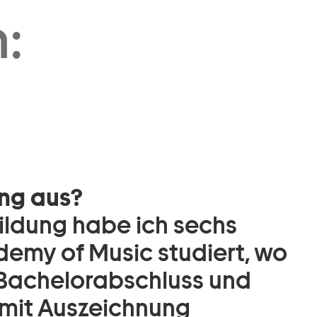
:
ng aus?
ldung habe ich sechs
demy of Music studiert, wo
n Bachelorabschluss und
mit Auszeichnung