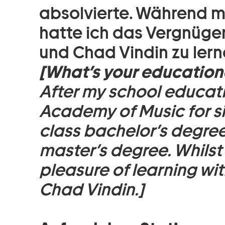
absolvierte. Während m
hatte ich das Vergnüge
und Chad Vindin zu lern
[What’s your educatio
After my school educatio
Academy of Music for six
class bachelor’s degree
master’s degree. Whilst
pleasure of learning w
Chad Vindin.]