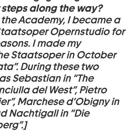
 steps along the way?
t the Academy, I became a
taatsoper Opernstudio for
asons. I made my
the Staatsoper in October
iata”. During these two
 as Sebastian in “The
nciulla del West”, Pietro
ier”, Marchese d’Obigny in
d Nachtigall in “Die
erg”.]