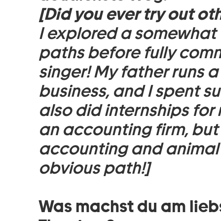
[Did you ever try out ot
I explored a somewhat 
paths before fully comm
singer! My father runs 
business, and I spent s
also did internships for 
an accounting firm, but
accounting and animal 
obvious path!]
Was machst du am lieb