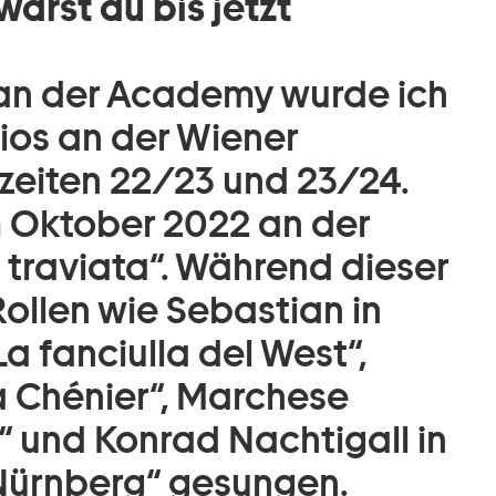
arst du bis jetzt
n der Academy wurde ich
ios an der Wiener
lzeiten 22/23 und 23/24.
m Oktober 2022 an der
a traviata“. Während dieser
ollen wie Sebastian in
La fanciulla del West“,
ea Chénier“, Marchese
a“ und Konrad Nachtigall in
 Nürnberg“ gesungen.