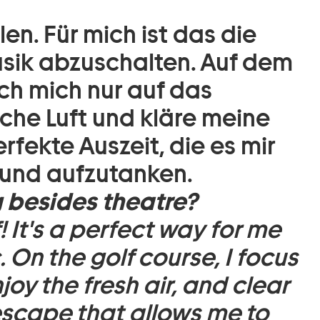
elen. Für mich ist das die
usik abzuschalten. Auf dem
ich mich nur auf das
sche Luft und kläre meine
rfekte Auszeit, die es mir
 und aufzutanken.
g besides theatre?
f! It's a perfect way for me
. On the golf course, I focus
joy the fresh air, and clear
 escape that allows me to