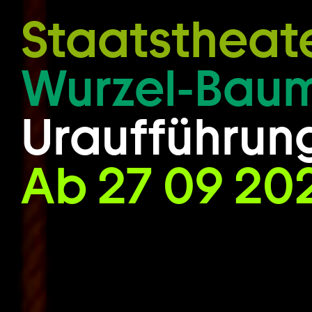
Zum Hauptinhalt springen
Staatstheat
Wurzel-Bau
Uraufführun
Ab 27 09 20