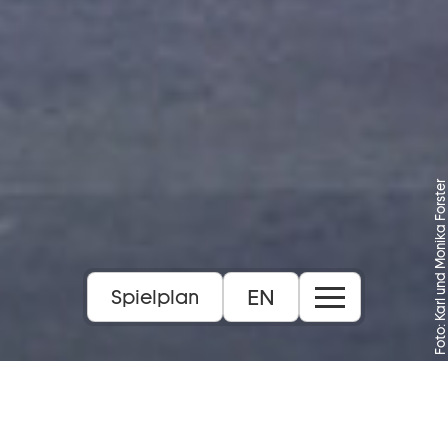
Foto: Karl und Monika Forster
EN
Spielplan
Text von Giuseppe Adami und Renato Simoni
nach Carlo Gozzi