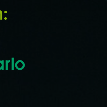
:
rlo