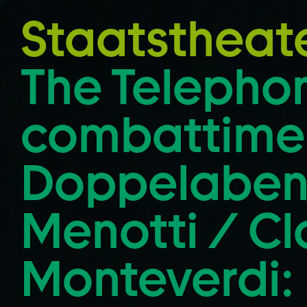
Zum Hauptinhalt springen
Staatstheat
The Telephone
combattime
Doppelabend
Menotti / C
Monteverdi: