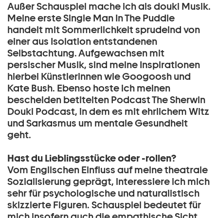
Außer Schauspiel mache ich als douki Musik.
Meine erste Single Man In The Puddle
handelt mit Sommerlichkeit sprudelnd von
einer aus Isolation entstandenen
Selbstachtung. Aufgewachsen mit
persischer Musik, sind meine Inspirationen
hierbei Künstlerinnen wie Googoosh und
Kate Bush. Ebenso hoste ich meinen
bescheiden betitelten Podcast The Sherwin
Douki Podcast, in dem es mit ehrlichem Witz
und Sarkasmus um mentale Gesundheit
geht.
Hast du Lieblingsstücke oder -rollen?
Vom Englischen Einfluss auf meine theatrale
Sozialisierung geprägt, interessiere ich mich
sehr für psychologische und naturalistisch
skizzierte Figuren. Schauspiel bedeutet für
mich insofern auch die empathische Sicht