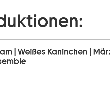
duktionen:
lam | Weißes Kaninchen | Mä
nsemble