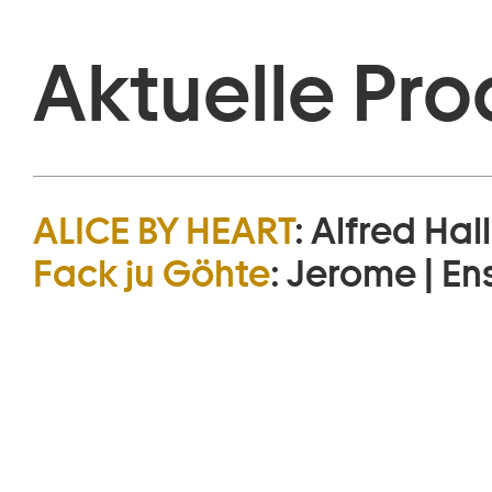
Aktuelle Pro
ALICE BY HEART
:
Alfred Hal
Fack ju Göhte
:
Jerome | E