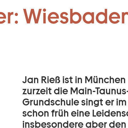
Zum Footer springen
er: Wiesbaden
Jan Rieß ist in Münche
zurzeit die Main-Taunus
Grundschule singt er im
schon früh eine Leidensc
insbesondere aber den 