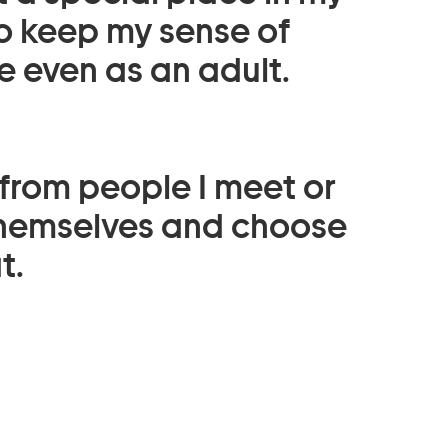
o keep my sense of
e even as an adult.
n from people I meet or
themselves and choose
t.