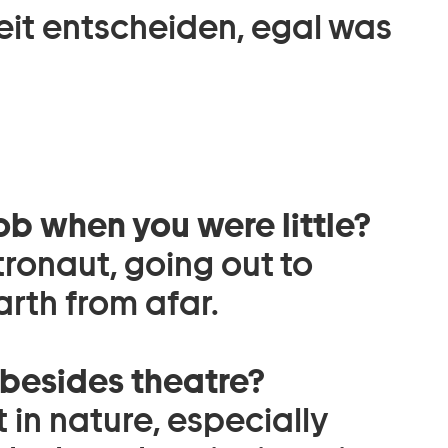
keit entscheiden, egal was
b when you were little?
tronaut, going out to
rth from afar.
 besides theatre?
ut in nature, especially