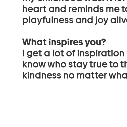
heart and reminds me t
playfulness and joy aliv
What inspires you?
I get a lot of inspiratio
know who stay true to 
kindness no matter wha