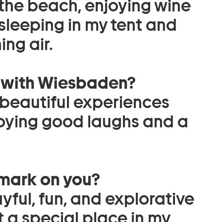
 the beach, enjoying wine
 sleeping in my tent and
ng air.
 with Wiesbaden?
 beautiful experiences
joying good laughs and a
 mark on you?
ful, fun, and explorative
t a special place in my