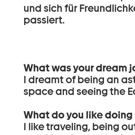
und sich für Freundlich
passiert.
What was your dream jo
I dreamt of being an as
space and seeing the Ea
What do you like doing
I like traveling, being o