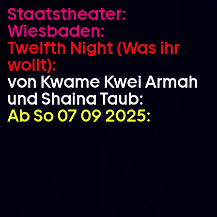
Staatstheater:
Zum Hauptinhalt springen
Wiesbaden:
Zum Footer springen
Twelfth Night (Was ihr
wollt):
von Kwame Kwei Armah
und Shaina Taub:
Ab So 07 09 2025: