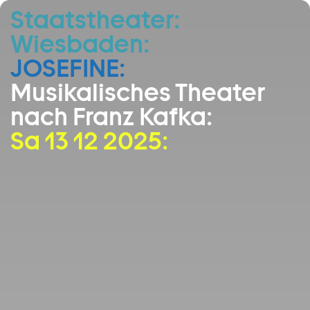
Staatstheater:
Zum Hauptinhalt springen
Wiesbaden:
Zum Footer springen
JOSEFINE:
Musikalisches Theater
nach Franz Kafka:
Sa 13 12 2025: