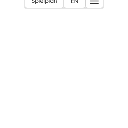
Foto: Lukas Anton
EN
Spielplan
13+
Dauer:
ca. 1 Std. 25 Min., keine Pause
Sprache:
In deutscher Sprache
Inhalt:
Ist es denn überhaupt Gesang? Ist es nicht
vielleicht doch nur ein Pfeifen?“ – diese
Frage beschäftigt das Mäusevolk