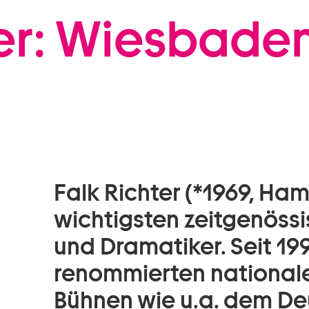
Zum Footer springen
er: Wiesbaden
Falk Richter (*1969, Hamb
wichtigsten zeitgenöss
und Dramatiker. Seit 199
renommierten nationale
Bühnen wie u.a. dem D