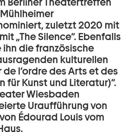
m Berliner Theatertreffen
 Mühlheimer
ominiert, zuletzt 2020 mit
it „The Silence“. Ebenfalls
 ihn die französische
ausragenden kulturellen
 de l’ordre des Arts et des
n für Kunst und Literatur)“.
heater Wiesbaden
eierte Uraufführung von
 von Édourad Louis vom
Haus.