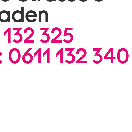
baden
 132 325
:
0611 132 340