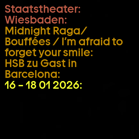
Staatstheater:
Zum Hauptinhalt springen
Wiesbaden:
Zum Footer springen
Midnight Raga/
Bouffées / I’m afraid to
forget your smile:
HSB zu Gast in
Barcelona:
16 – 18 01 2026: