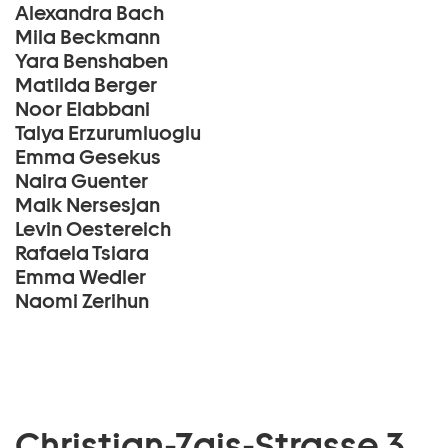
Alexandra Bach
Mila Beckmann
Yara Benshaben
Matilda Berger
Noor Elabbani
Talya Erzurumluoglu
Emma Gesekus
Naira Guenter
Maik Nersesjan
Levin Oestereich
Rafaela Tsiara
Emma Wedler
Naomi Zerihun
Christian-Zais-Strasse 3